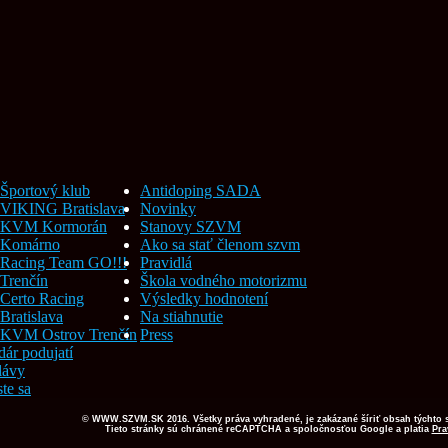
Športový klub
Antidoping SADA
VIKING Bratislava
Novinky
KVM Kormorán
Stanovy SZVM
Komárno
Ako sa stať členom szvm
Racing Team GO!!!
Pravidlá
Trenčín
Škola vodného motorizmu
Certo Racing
Výsledky hodnotení
Bratislava
Na stiahnutie
KVM Ostrov Trenčín
Press
ár podujatí
lávy
ste sa
© WWW.SZVM.SK 2016. Všetky práva vyhradené, je zakázané šíriť obsah týchto
Tieto stránky sú chránené reCAPTCHA a spoločnosťou Google a platia
Pra