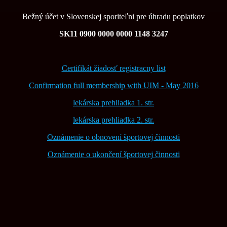
Bežný účet v Slovenskej sporiteľni pre úhradu poplatkov
SK11 0900 0000 0000 1148 3247
Certifikát žiadosť registracny list
Confirmation full membership with UIM - May 2016
lekárska prehliadka 1. str.
lekárska prehliadka 2. str.
Oznámenie o obnovení športovej činnosti
Oznámenie o ukončení športovej činnosti