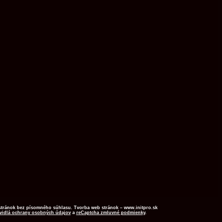
 stránok bez písomného súhlasu.
Tvorba web stránok – www.initpro.sk
vidlá ochrany osobných údajov
a
reCaptcha zmluvné podmienky
.