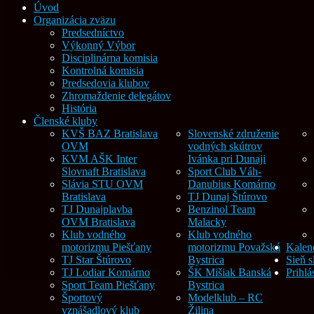
Úvod
Organizácia zväzu
Predsedníctvo
Výkonný Výbor
Disciplinárna komisia
Kontrolná komisia
Predsedovia klubov
Zhromaždenie delegátov
História
Členské kluby
KVŠ BAZ Bratislava
Slovenské združenie
OVM
vodných skútrov
KVM AŠK Inter
Ivánka pri Dunaji
Slovnaft Bratislava
Sport Club Váh-
Slávia STU OVM
Danubius Komárno
Bratislava
TJ Dunaj Štúrovo
TJ Dunajplavba
Benzinol Team
OVM Bratislava
Malacky
Klub vodného
Klub vodného
motorizmu Piešťany
motorizmu Považská
Kalend
TJ Star Štúrovo
Bystrica
Sieň s
TJ Lodiar Komárno
ŠK Mišiak Banská
Prihlá
Sport Team Piešťany
Bystrica
Športový
Modelklub – RC
vznášadlový klub
Žilina